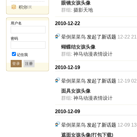
眼镜女孩头像
积分
领奖
群组:
摄影天地
2010-12-22
用户名
晕倒菜菜鸟
发起了新话题
12-22 21
密码
蝴蝶结女孩头像
群组:
神马动漫表情设计
记住我
登录
2010-12-19
晕倒菜菜鸟
发起了新话题
12-19 02
面具女孩头像
群组:
神马动漫表情设计
2010-12-09
晕倒菜菜鸟
发起了新话题
12-09 13
遮面女孩头像(打包下载)