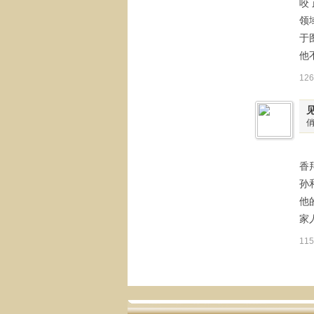
咬
领
于
他
12
我
香
孙
他
家
11