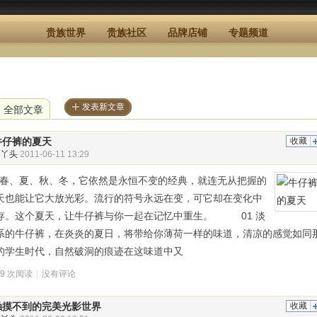
贵族世界
贵族社区
品牌店铺
专题频道
发表新文章
全部文章
牛仔裤的夏天
收藏
俏丫头
2011-06-11 13:29
、夏、秋、冬，它依然是永恒不变的经典，就连无从把握的
天也能让它大放光彩。流行的符号永远在变，可它却在变化中
存。这个夏天，让牛仔裤与你一起在记忆中重生。 01 淡
系的牛仔裤，在炎炎的夏日，将带给你薄荷一样的味道，清凉的感觉如同
的学生时代，自然破洞的痕迹在这味道中又
79 次阅读
|
没有评论
触摸不到的完美光影世界
收藏