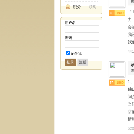
积分
领奖
“
1900
力
用户名
会
我
密码
我
44
记住我
登录
1
1860
佛
问
当
甜
情
52