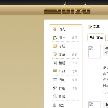
文章
动态
热门文章
用户
邀请
专题
文章
发表
春
相册
上传
夏
产品
订单
永
色
活动
发起
时
群组
话题
12
收藏
投票