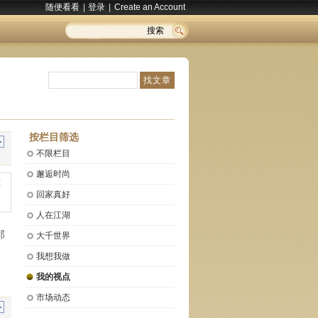
随便看看
|
登录
|
Create an Account
搜索
按栏目筛选
不限栏目
邂逅时尚
回家真好
人在江湖
那
大千世界
我想我做
我的视点
市场动态