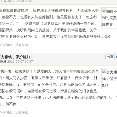
俏丫头
2011-06-09 16:51
 幸福就像是玻璃球 ，掉在地上会摔成很多碎片，无论你怎么努
，都捡不完，也没有人能全部捡到。但只要你努力了，怎么都
捡到一点。”——这是电影《游龙戏凤》里华仔说的一句台词。
还记得第一次听到后内心的反复。关于我们的幸福指数，关于
们究竟要过什么样的生活。世界其实并没有我们想象的那般美好，每个
12 次阅读
|
没有评论
努力赚钱，保护媳妇！
收藏
陈国林
2011-06-07 09:37
、我问佛：如果遇到了可以爱的人，却又怕不能把握该怎么办？
曰：留人间多少爱，迎浮世千重变，和有情人，做快乐事，别
是劫是缘。 2、有时候，记忆是甜的。照片无论怎么老旧泛黄，
记忆在瞬间涌出，当情感在瞬间迸发，滑落在嘴角的泪水也是
的…… 3、当你遇到一件事，已无法解决，甚至是已经影响到你的生活、
时，何不停
35 次阅读
|
没有评论