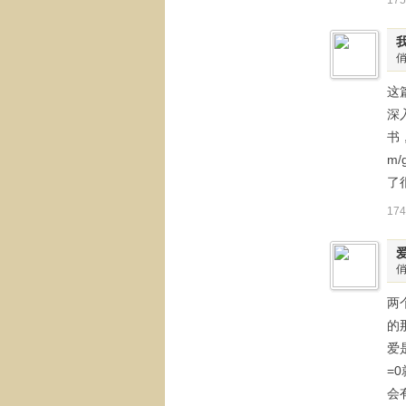
17
这
深
书，
m/
了
17
两
的
爱
=
会