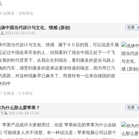
么
00 次阅读
|
没有评论
浅谈中国当代设计与文化、情感 (原创)
收藏
妞儿
2011-05-19 17:41
谈中国当代设计与文化、情感 属于９０后的我，可以说是不属
见证过中国改革开发的人，但我看到了现在中国正处于一个飞
发展的时代背景下。从我出生到现在，看到最多的是在马路上
驰的汽车，感受到最多的是身边紧张快速的喘息，因为早已习
的原因，对这种现象早已麻木了。而曾经有一位来自德国的朋
来到中
97 次阅读
|
3 个评论
你为什么那么爱苹果？
收藏
俏丫头
2011-05-19 17:16
果产品或许大家都用过，但是 苹果标志的苹果为什么会缺
口 可能很多人并不清楚。有一种说法是：苹果电脑公司以那个