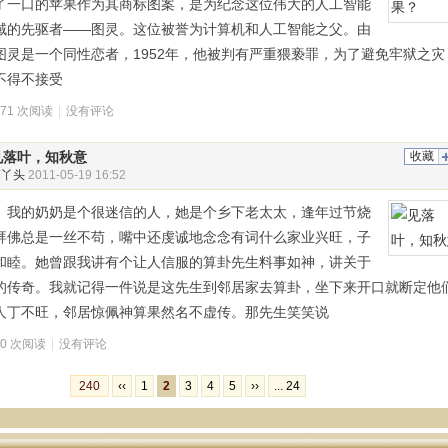
了一口的苹果作为其商标图案，是为纪念这位伟大的人工智能
域的先驱者——图灵。这位被誉为计算机和人工智能之父。由
图灵是一个同性恋者，1952年，他被判有严重猥亵罪，为了避免牢狱之灾
不得不接受
671 次阅读
|
没有评论
见落叶，知秋意
收藏
俏丫头
2011-05-19 16:52
的奶奶是个很迷信的人，她是个乡下老太太，逢年过节烧
拜佛总是一丝不苟，嘴中还虔诚地念念有词什么家业兴旺，子
和睦。她曾跟我讲有个让人信服的算卦先生料事如神，讲关于
的传奇。我就记得一件说是这先生到邻居家去算卦，坐下来开口就断定他
人丁不旺，邻居惊佩神算果然名不虚传。那先生笑笑说
50 次阅读
|
没有评论
240
‹‹
1
2
3
4
5
››
... 24