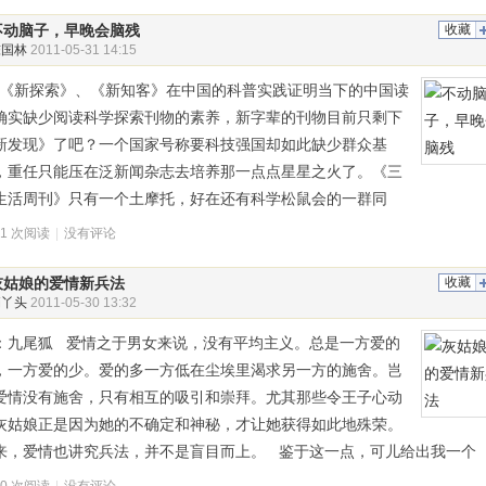
不动脑子，早晚会脑残
收藏
陈国林
2011-05-31 14:15
新探索》、《新知客》在中国的科普实践证明当下的中国读
确实缺少阅读科学探索刊物的素养，新字辈的刊物目前只剩下
新发现》了吧？一个国家号称要科技强国却如此缺少群众基
，重任只能压在泛新闻杂志去培养那一点点星星之火了。《三
生活周刊》只有一个土摩托，好在还有科学松鼠会的一群同
01 次阅读
|
没有评论
灰姑娘的爱情新兵法
收藏
俏丫头
2011-05-30 13:32
：九尾狐 爱情之于男女来说，没有平均主义。总是一方爱的
，一方爱的少。爱的多一方低在尘埃里渴求另一方的施舍。岂
爱情没有施舍，只有相互的吸引和崇拜。尤其那些令王子心动
灰姑娘正是因为她的不确定和神秘，才让她获得如此地殊荣。
来，爱情也讲究兵法，并不是盲目而上。 鉴于这一点，可儿给出我一个