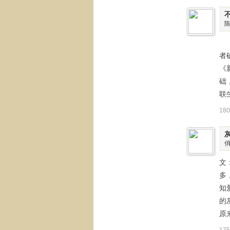
《
者
《
础
联
18
文
多
知
的
原