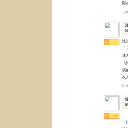
那
12
浅
1821
于
速
飞
惯
友
51
苹
1835
一