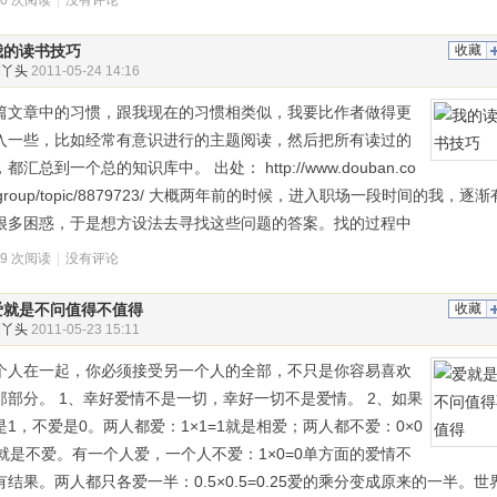
50 次阅读
|
没有评论
我的读书技巧
收藏
俏丫头
2011-05-24 14:16
篇文章中的习惯，跟我现在的习惯相类似，我要比作者做得更
入一些，比如经常有意识进行的主题阅读，然后把所有读过的
都汇总到一个总的知识库中。 出处： http://www.douban.co
group/topic/8879723/ 大概两年前的时候，进入职场一段时间的我，逐渐
很多困惑，于是想方设法去寻找这些问题的答案。找的过程中
49 次阅读
|
没有评论
爱就是不问值得不值得
收藏
俏丫头
2011-05-23 15:11
个人在一起，你必须接受另一个人的全部，不只是你容易喜欢
那部分。 1、幸好爱情不是一切，幸好一切不是爱情。 2、如果
是1，不爱是0。两人都爱：1×1=1就是相爱；两人都不爱：0×0
0就是不爱。有一个人爱，一个人不爱：1×0=0单方面的爱情不
有结果。两人都只各爱一半：0.5×0.5=0.25爱的乘分变成原来的一半。世