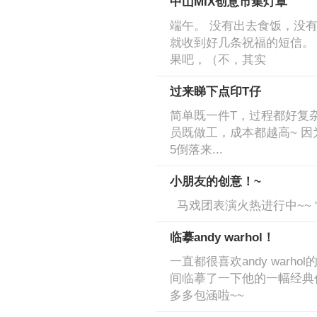
中山MIX创意市集灯罩
端午。 没有出去食饭，没有
就收到好几条祝福的短信。 
果吧，（不，其实
过来睇下点印T仔
简单既一件T，过程都好复杂
员既做工，成本都越高~ 
5倒落来...
小朋友的创意！~
马戏团表演火热进行中~~ “
临摹andy warhol！
一直都很喜欢andy warh
间临摹了一下他的一幅经典作
多多包涵啦~~