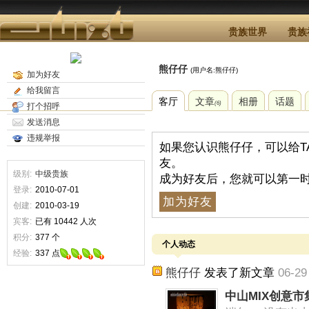
贵族世界
贵族
熊仔仔
(用户名:熊仔仔)
加为好友
给我留言
客厅
文章
相册
话题
(6)
打个招呼
发送消息
违规举报
如果您认识熊仔仔，可以给T
友。
级别:
中级贵族
成为好友后，您就可以第一时
登录:
2010-07-01
加为好友
创建:
2010-03-19
宾客:
已有 10442 人次
积分:
377 个
个人动态
经验:
337 点
熊仔仔
发表了新文章
06-29
中山MIX创意市