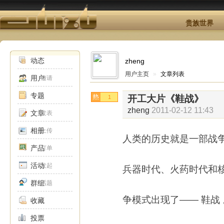
贵族世界
动态
zheng
用户主页
»
文章列表
用户
邀请
专题
开工大片《鞋战》
1
zheng
2011-02-12 11:43
文章
发表
相册
上传
人类的历史就是一部战
产品
订单
活动
发起
兵器时代、火药时代和
群组
话题
争模式出现了—— 鞋战
收藏
投票