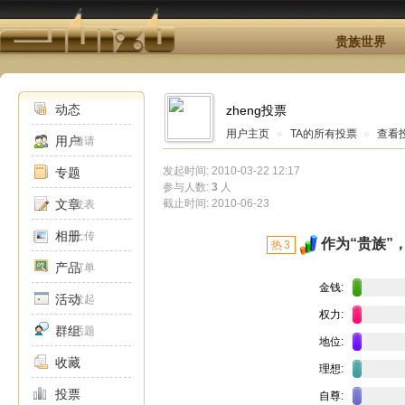
贵族世界
动态
zheng投票
用户主页
»
TA的所有投票
»
查看
用户
邀请
发起时间: 2010-03-22 12:17
专题
参与人数:
3
人
文章
截止时间: 2010-06-23
发表
相册
上传
作为“贵族”
热
3
[过期]
产品
订单
金钱:
活动
发起
权力:
群组
话题
地位:
收藏
理想:
投票
自尊: