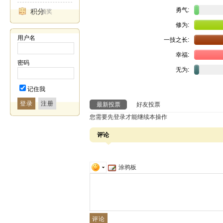
勇气:
积分
领奖
修为:
用户名
一技之长:
幸福:
密码
无为:
记住我
登录
最新投票
好友投票
您需要先登录才能继续本操作
评论
涂鸦板