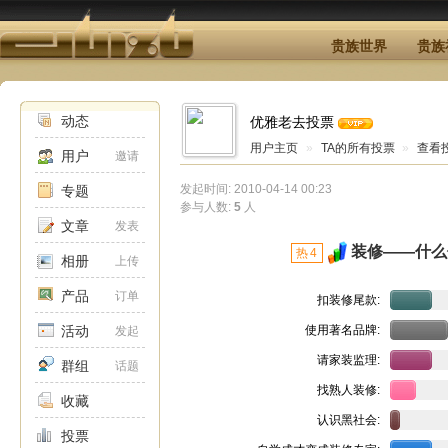
贵族世界
贵族
动态
优雅老去投票
用户主页
»
TA的所有投票
»
查看
用户
邀请
发起时间: 2010-04-14 00:23
专题
参与人数:
5
人
文章
发表
装修——什么
热
4
相册
上传
产品
订单
扣装修尾款:
活动
使用著名品牌:
发起
请家装监理:
群组
话题
找熟人装修:
收藏
认识黑社会:
投票